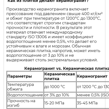
Как из плитки делают керамогранит?
Производство керамогранита включает
прессование под давлением свыше 400 кг/см²
и обжиг при температуре от 1200°C до 1300°C,
что соответствует строгим стандартам
прочности и плотности. В результате этот
материал отвечает международному
стандарту ISO 13006 и имеет коэффициент
водопоглощения менее 0,5%, что делает его
устойчивым к влаге и морозам. Обычная
керамическая плитка, напротив, может иметь
водопоглощение от 3 до 10% и не
выдерживает столь экстремальных условий.
Керамогранит vs. Керамическая плитк
Керамическая
Параметры
Керамогранит
плитка
Температура
до 1000 °C
от 1200 °C до 1
обжига
Водопоглощение
от 3% до 10%
менее 0,5% (ISO
Прочность на
15-20 МПа
35-45 МПа
изгиб