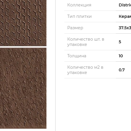
Коллекция
Distri
Тип плитки
Кера
Размер
37.5x3
Количество шт. в
5
упаковке
Толщина
10
Количество м2 в
0.7
упаковке