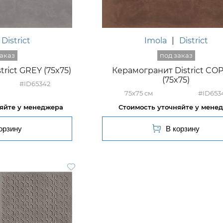
District
Imola
|
District
rict GREY (75x75)
Керамогранит District CO
(75x75)
#ID65342
75x75
#ID653