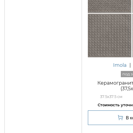
Imola
|
Керамогранит 
(37,5
37.5x37.5