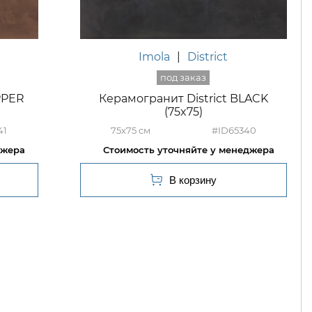
Imola
|
District
PPER
Керамогранит District BLACK
(75x75)
41
75x75
#ID65340