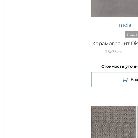
Imola
|
Керамогранит Dist
75x75