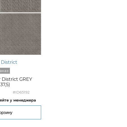
District
District GREY
x37,5)
#ID65192