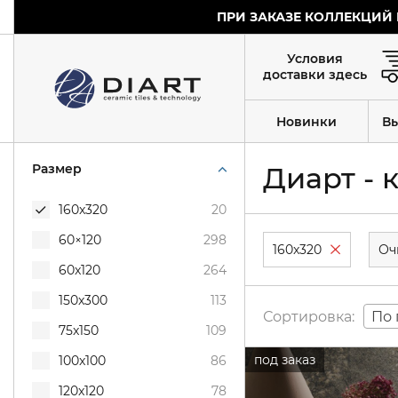
ПРИ ЗАКАЗЕ КОЛЛЕКЦИЙ 
Условия
доставки здесь
Новинки
В
Размер
Диарт - 
160x320
20
60×120
298
160x320
60x120
264
150x300
113
По 
75x150
109
100x100
86
120x120
78