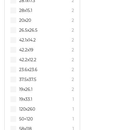
28.1x17.3
2
28x15.1
2
20x20
2
26.5x26.5
2
42.1x14.2
2
42.2x19
2
42.2x12.2
2
23.6x23.6
2
37.5x37.5
2
19x26.1
2
19x33.1
1
120x260
1
50×120
1
58x118
1