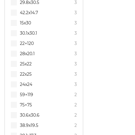
29.8x30.5
3
42.2x14.7
3
15x30
3
30.1x30.1
3
22×120
3
28x20.1
3
25x22
3
22x25
3
24x24
3
59×119
2
75×75
2
30.6x30.6
2
38.9x19.5
2