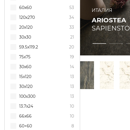
60x60
53
ИТАЛИЯ
120x270
34
ARIOSTEA
SAPIENST
20x120
33
30x30
21
59.5x119.2
20
75x75
19
30x60
14
15x120
13
30x120
13
100x300
13
13.7x24
10
66x66
10
60×60
8