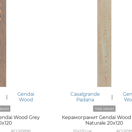
Gendai
Casalgrande
Gen
|
|
Wood
Padana
Wo
endai Wood Grey
Керамогранит Gendai Wood
0x120
Naturale 20x120
#CG65896
20x120
#CG658