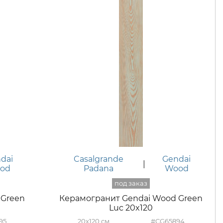
dai
Casalgrande
Gendai
|
od
Padana
Wood
 Green
Керамогранит Gendai Wood Green
Luc 20x120
95
20x120
#CG65894