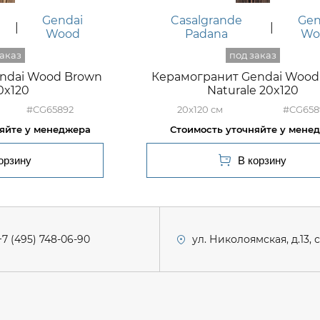
Gendai
Casalgrande
Gen
|
|
Wood
Padana
Wo
ndai Wood Brown
Керамогранит Gendai Wood
0x120
Naturale 20x120
#CG65892
20x120
#CG658
+7 (495) 748-06-90
ул. Николоямская, д.13, 