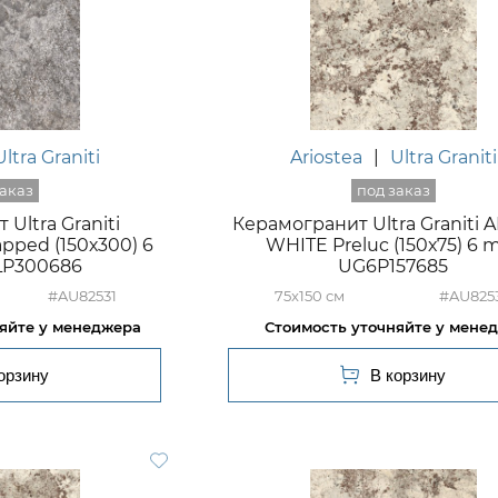
Ultra Graniti
Ariostea
|
Ultra Graniti
Ultra Graniti
Керамогранит Ultra Graniti 
pped (150х300) 6
WHITE Preluc (150х75) 6
P300686
UG6P157685
#AU82531
75x150
#AU825