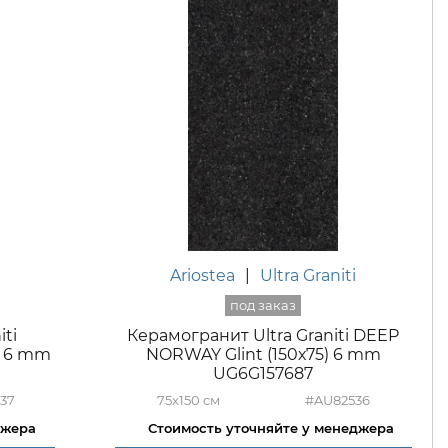
Ariostea
|
Ultra Graniti
ti
Керамогранит Ultra Graniti DEEP
) 6 mm
NORWAY Glint (150х75) 6 mm
UG6G157687
37
75x150
#AU82536