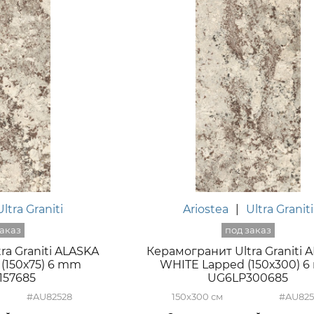
Ultra Graniti
Ariostea
|
Ultra Graniti
ra Graniti ALASKA
Керамогранит Ultra Graniti 
(150х75) 6 mm
WHITE Lapped (150х300) 
157685
UG6LP300685
#AU82528
150x300
#AU825