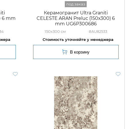
ti
Керамогранит Ultra Graniti
5) 6 mm
CELESTE ARAN Preluc (150х300) 6
mm UG6P300686
34
150x300
#AU82533