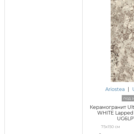
Ariostea
|
Керамогранит Ult
WHITE Lapped 
UG6LP
75x150