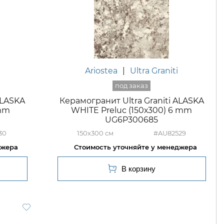
Ariostea
|
Ultra Graniti
ALASKA
Керамогранит Ultra Graniti ALASKA
 mm
WHITE Preluc (150х300) 6 mm
UG6P300685
30
150x300
#AU82529