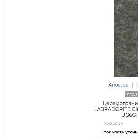
Ariostea
|
Керамогранит 
LABRADORITE Gli
UG6G1
75x150