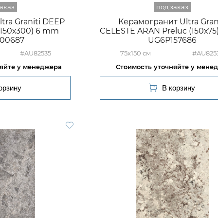
tra Graniti DEEP
Керамогранит Ultra Grani
(150х300) 6 mm
CELESTE ARAN Preluc (150х7
00687
UG6P157686
#AU82535
75x150
#AU825