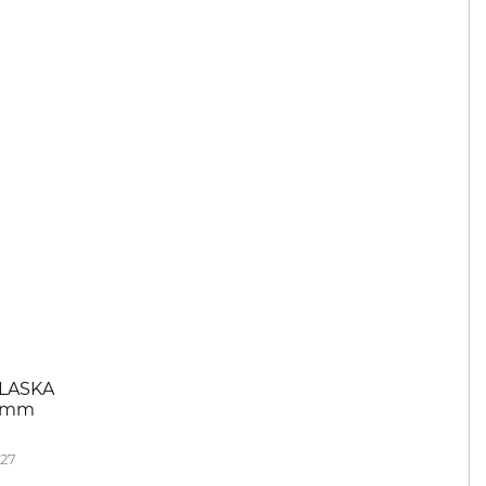
ALASKA
6 mm
27