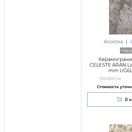
Ariostea
|
Керамогранит 
CELESTE ARAN La
mm UG6L
150x300