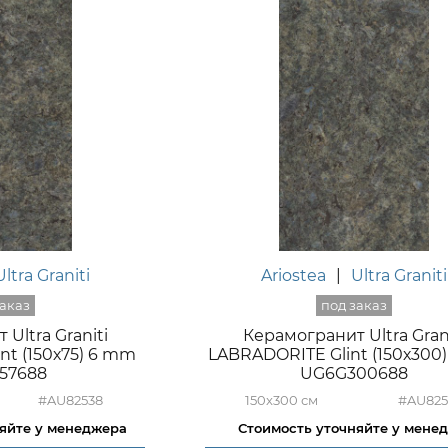
Ultra Graniti
Ariostea
|
Ultra Graniti
Ultra Graniti
Керамогранит Ultra Grani
nt (150х75) 6 mm
LABRADORITE Glint (150х300
57688
UG6G300688
#AU82538
150x300
#AU825