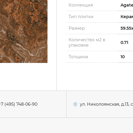
Коллекция
Agat
Тип плитки
Кера
Размер
59.55x
Количество м2 в
0.71
упаковке
Толщина
10
+7 (495) 748-06-90
ул. Николоямская, д.13, 